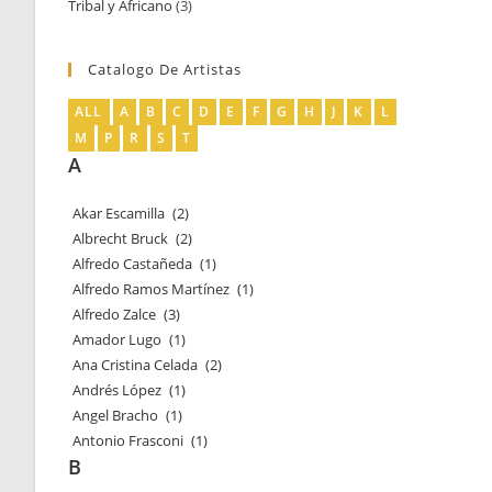
Tribal y Africano
3
3
productos
productos
Catalogo De Artistas
ALL
A
B
C
D
E
F
G
H
J
K
L
M
P
R
S
T
A
Akar Escamilla
(2)
Albrecht Bruck
(2)
Alfredo Castañeda
(1)
Alfredo Ramos Martínez
(1)
Alfredo Zalce
(3)
Amador Lugo
(1)
Ana Cristina Celada
(2)
Andrés López
(1)
Angel Bracho
(1)
Antonio Frasconi
(1)
B