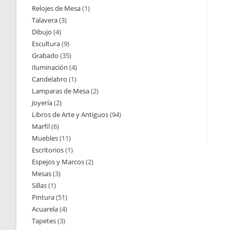
Relojes de Mesa
1
1
productos
Talavera
3
3
producto
Dibujo
4
4
productos
Escultura
9
9
productos
Grabado
35
35
productos
Iluminación
4
4
productos
Candelabro
1
1
productos
Lamparas de Mesa
2
2
producto
Joyería
2
2
productos
Libros de Arte y Antiguos
94
94
productos
Marfil
6
6
productos
Muebles
11
11
productos
Escritorios
1
1
productos
Espejos y Marcos
2
2
producto
Mesas
3
3
productos
Sillas
1
1
productos
Pintura
51
51
producto
Acuarela
4
4
productos
Tapetes
3
3
productos