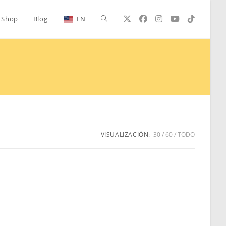
Alternar
Shop
Blog
EN
búsqueda
de
la
VISUALIZACIÓN:
30
60
TODO
web