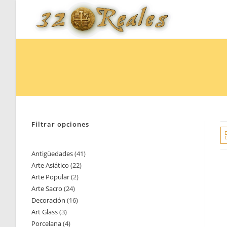
Saltar
al
contenido
Filtrar opciones
Antigüedades
41
41
Arte Asiático
22
22
productos
Arte Popular
2
2
productos
Arte Sacro
24
24
productos
Decoración
16
16
productos
Art Glass
3
3
productos
Porcelana
4
4
productos