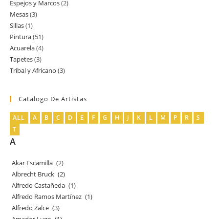
Espejos y Marcos
2
2
producto
Mesas
3
3
productos
Sillas
1
1
productos
Pintura
51
51
producto
Acuarela
4
4
productos
Tapetes
3
3
productos
Tribal y Africano
3
3
productos
productos
Catalogo De Artistas
ALL
A
B
C
D
E
F
G
H
J
K
L
M
P
R
S
T
A
Akar Escamilla
(2)
Albrecht Bruck
(2)
Alfredo Castañeda
(1)
Alfredo Ramos Martínez
(1)
Alfredo Zalce
(3)