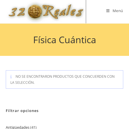
Saltar
al
Menú
contenido
Física Cuántica
NO SE ENCONTRARON PRODUCTOS QUE CONCUERDEN CON
LA SELECCIÓN.
Filtrar opciones
Antigüedades
41
41