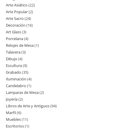
Arte Asiático
22
22
productos
Arte Popular
2
2
productos
Arte Sacro
24
24
productos
Decoración
16
16
productos
Art Glass
3
3
productos
Porcelana
4
4
productos
Relojes de Mesa
1
1
productos
Talavera
3
3
producto
Dibujo
4
4
productos
Escultura
9
9
productos
Grabado
35
35
productos
Iluminación
4
4
productos
Candelabro
1
1
productos
Lamparas de Mesa
2
2
producto
Joyería
2
2
productos
Libros de Arte y Antiguos
94
94
productos
Marfil
6
6
productos
Muebles
11
11
productos
Escritorios
1
1
productos