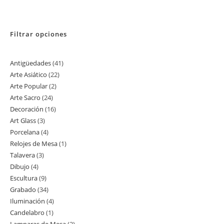
Filtrar opciones
Antigüedades
41
41
Arte Asiático
22
22
productos
Arte Popular
2
2
productos
Arte Sacro
24
24
productos
Decoración
16
16
productos
Art Glass
3
3
productos
Porcelana
4
4
productos
Relojes de Mesa
1
1
productos
Talavera
3
3
producto
Dibujo
4
4
productos
Escultura
9
9
productos
Grabado
34
34
productos
Iluminación
4
4
productos
Candelabro
1
1
productos