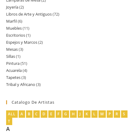
Lamparas de Mesa
2
2
producto
Joyería
2
2
productos
Libros de Arte y Antiguos
72
72
productos
Marfil
6
6
productos
Muebles
11
11
productos
Escritorios
1
1
productos
Espejos y Marcos
2
2
producto
Mesas
3
3
productos
Sillas
1
1
productos
Pintura
51
51
producto
Acuarela
4
4
productos
Tapetes
3
3
productos
Tribal y Africano
3
3
productos
productos
Catalogo De Artistas
ALL
A
B
C
D
E
F
G
H
J
K
L
M
P
R
S
T
A