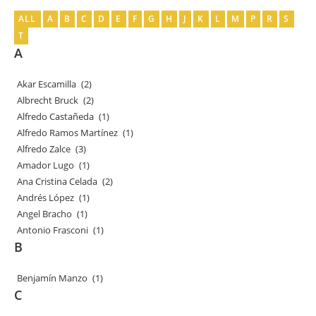
ALL
A
B
C
D
E
F
G
H
J
K
L
M
P
R
S
T
A
Akar Escamilla
(2)
Albrecht Bruck
(2)
Alfredo Castañeda
(1)
Alfredo Ramos Martínez
(1)
Alfredo Zalce
(3)
Amador Lugo
(1)
Ana Cristina Celada
(2)
Andrés López
(1)
Angel Bracho
(1)
Antonio Frasconi
(1)
B
Benjamín Manzo
(1)
C