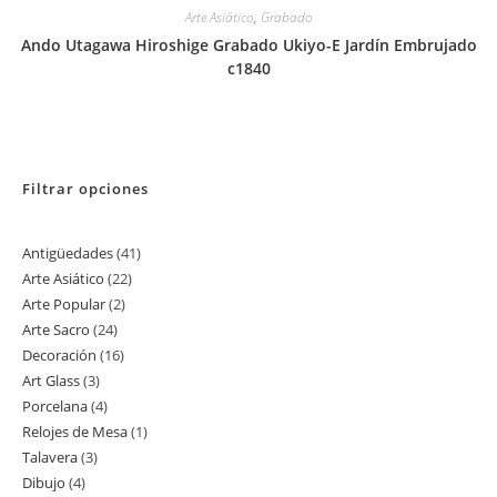
Arte Asiático
,
Grabado
Ando Utagawa Hiroshige Grabado Ukiyo-E Jardín Embrujado
c1840
Filtrar opciones
Antigüedades
41
41
Arte Asiático
22
22
productos
Arte Popular
2
2
productos
Arte Sacro
24
24
productos
Decoración
16
16
productos
Art Glass
3
3
productos
Porcelana
4
4
productos
Relojes de Mesa
1
1
productos
Talavera
3
3
producto
Dibujo
4
4
productos