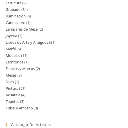
Escultura
9
9
productos
Grabado
34
34
productos
Iluminación
4
4
productos
Candelabro
1
1
productos
Lamparas de Mesa
2
2
producto
Joyería
2
2
productos
Libros de Arte y Antiguos
81
81
productos
Marfil
6
6
productos
Muebles
11
11
productos
Escritorios
1
1
productos
Espejos y Marcos
2
2
producto
Mesas
3
3
productos
Sillas
1
1
productos
Pintura
51
51
producto
Acuarela
4
4
productos
Tapetes
3
3
productos
Tribal y Africano
3
3
productos
productos
Catalogo De Artistas