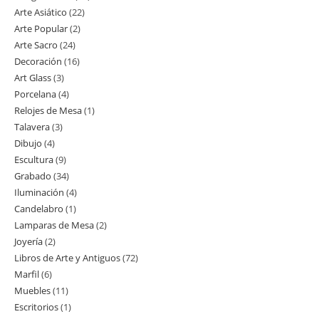
Arte Asiático
22
22
productos
Arte Popular
2
2
productos
Arte Sacro
24
24
productos
Decoración
16
16
productos
Art Glass
3
3
productos
Porcelana
4
4
productos
Relojes de Mesa
1
1
productos
Talavera
3
3
producto
Dibujo
4
4
productos
Escultura
9
9
productos
Grabado
34
34
productos
Iluminación
4
4
productos
Candelabro
1
1
productos
Lamparas de Mesa
2
2
producto
Joyería
2
2
productos
Libros de Arte y Antiguos
72
72
productos
Marfil
6
6
productos
Muebles
11
11
productos
Escritorios
1
1
productos