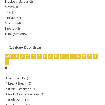
Espejos y Marcos
2
2
producto
Mesas
3
3
productos
Sillas
1
1
productos
Pintura
51
51
producto
Acuarela
4
4
productos
Tapetes
3
3
productos
Tribal y Africano
3
3
productos
productos
Catalogo De Artistas
ALL
A
B
C
D
E
F
G
H
J
K
L
M
P
R
S
T
A
Akar Escamilla
(2)
Albrecht Bruck
(2)
Alfredo Castañeda
(1)
Alfredo Ramos Martínez
(1)
Alfredo Zalce
(3)