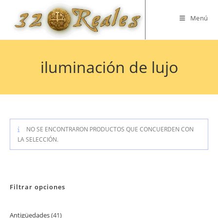
Saltar
al
Menú
contenido
iluminación de lujo
NO SE ENCONTRARON PRODUCTOS QUE CONCUERDEN CON
LA SELECCIÓN.
Filtrar opciones
Antigüedades
41
41