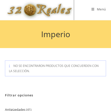
Saltar
al
Menú
contenido
Imperio
NO SE ENCONTRARON PRODUCTOS QUE CONCUERDEN CON
LA SELECCIÓN.
Filtrar opciones
Antigüedades
41
41