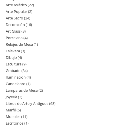
Arte Asiático
22
22
productos
Arte Popular
2
2
productos
Arte Sacro
24
24
productos
Decoración
16
16
productos
Art Glass
3
3
productos
Porcelana
4
4
productos
Relojes de Mesa
1
1
productos
Talavera
3
3
producto
Dibujo
4
4
productos
Escultura
9
9
productos
Grabado
34
34
productos
Iluminación
4
4
productos
Candelabro
1
1
productos
Lamparas de Mesa
2
2
producto
Joyería
2
2
productos
Libros de Arte y Antiguos
68
68
productos
Marfil
6
6
productos
Muebles
11
11
productos
Escritorios
1
1
productos