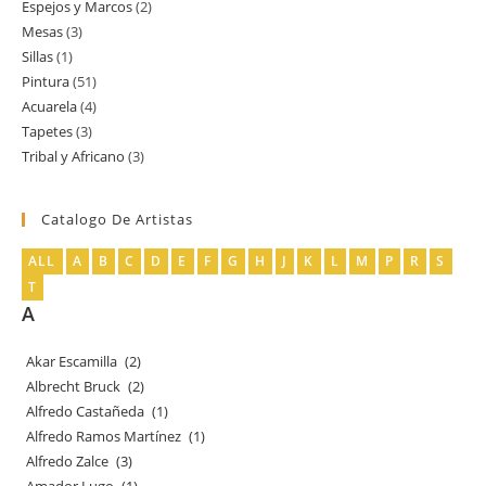
Espejos y Marcos
2
2
producto
Mesas
3
3
productos
Sillas
1
1
productos
Pintura
51
51
producto
Acuarela
4
4
productos
Tapetes
3
3
productos
Tribal y Africano
3
3
productos
productos
Catalogo De Artistas
ALL
A
B
C
D
E
F
G
H
J
K
L
M
P
R
S
T
A
Akar Escamilla
(2)
Albrecht Bruck
(2)
Alfredo Castañeda
(1)
Alfredo Ramos Martínez
(1)
Alfredo Zalce
(3)