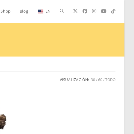
Alternar
Shop
Blog
EN
búsqueda
de
la
VISUALIZACIÓN:
30
60
TODO
web