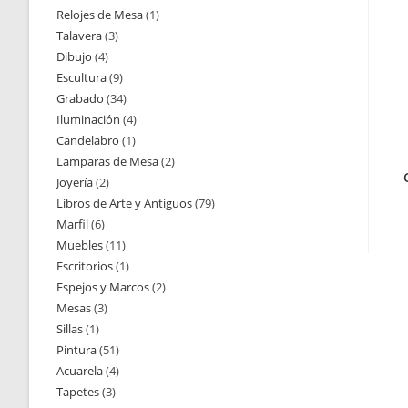
Relojes de Mesa
1
1
productos
Talavera
3
3
producto
Dibujo
4
4
productos
Escultura
9
9
productos
Grabado
34
34
productos
Iluminación
4
4
productos
Candelabro
1
1
productos
Lamparas de Mesa
2
2
producto
Joyería
2
2
productos
Libros de Arte y Antiguos
79
79
productos
Marfil
6
6
productos
Muebles
11
11
productos
Escritorios
1
1
productos
Espejos y Marcos
2
2
producto
Mesas
3
3
productos
Sillas
1
1
productos
Pintura
51
51
producto
Acuarela
4
4
productos
Tapetes
3
3
productos