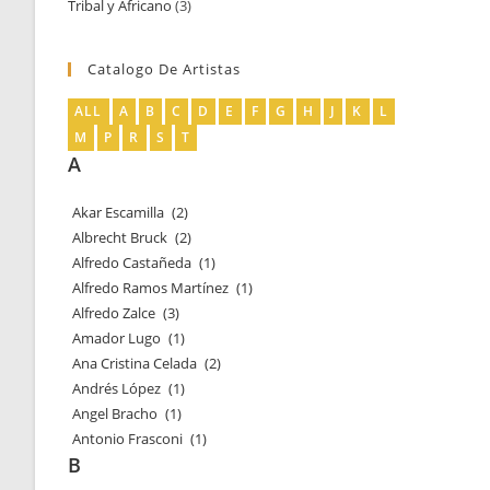
Tribal y Africano
3
3
productos
productos
Catalogo De Artistas
ALL
A
B
C
D
E
F
G
H
J
K
L
M
P
R
S
T
A
Akar Escamilla
(2)
Albrecht Bruck
(2)
Alfredo Castañeda
(1)
Alfredo Ramos Martínez
(1)
Alfredo Zalce
(3)
Amador Lugo
(1)
Ana Cristina Celada
(2)
Andrés López
(1)
Angel Bracho
(1)
Antonio Frasconi
(1)
B