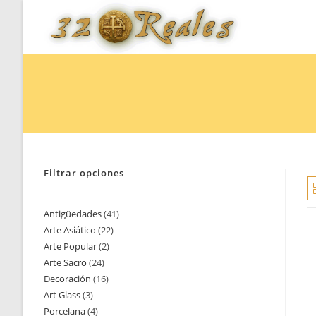
Saltar
al
contenido
Filtrar opciones
Antigüedades
41
41
Arte Asiático
22
22
productos
Arte Popular
2
2
productos
Arte Sacro
24
24
productos
Decoración
16
16
productos
Art Glass
3
3
productos
Porcelana
4
4
productos