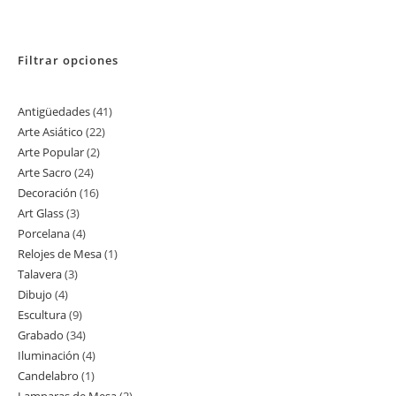
Filtrar opciones
Antigüedades
41
41
Arte Asiático
22
22
productos
Arte Popular
2
2
productos
Arte Sacro
24
24
productos
Decoración
16
16
productos
Art Glass
3
3
productos
Porcelana
4
4
productos
Relojes de Mesa
1
1
productos
Talavera
3
3
producto
Dibujo
4
4
productos
Escultura
9
9
productos
Grabado
34
34
productos
Iluminación
4
4
productos
Candelabro
1
1
productos