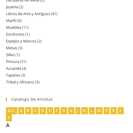
Lamparas de Mesa
2
2
producto
Joyería
2
2
productos
Libros de Arte y Antiguos
81
81
productos
Marfil
6
6
productos
Muebles
11
11
productos
Escritorios
1
1
productos
Espejos y Marcos
2
2
producto
Mesas
3
3
productos
Sillas
1
1
productos
Pintura
51
51
producto
Acuarela
4
4
productos
Tapetes
3
3
productos
Tribal y Africano
3
3
productos
productos
Catalogo De Artistas
ALL
A
B
C
D
E
F
G
H
J
K
L
M
P
R
S
T
A