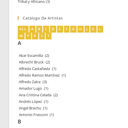
Tribal y Africano
3
3
productos
productos
Catalogo De Artistas
ALL
A
B
C
D
E
F
G
H
J
K
L
M
P
R
S
T
A
Akar Escamilla
(2)
Albrecht Bruck
(2)
Alfredo Castañeda
(1)
Alfredo Ramos Martínez
(1)
Alfredo Zalce
(3)
Amador Lugo
(1)
Ana Cristina Celada
(2)
Andrés López
(1)
Angel Bracho
(1)
Antonio Frasconi
(1)
B