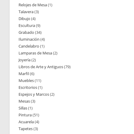
Relojes de Mesa
1
1
productos
Talavera
3
3
producto
Dibujo
4
4
productos
Escultura
9
9
productos
Grabado
34
34
productos
Iluminación
4
4
productos
Candelabro
1
1
productos
Lamparas de Mesa
2
2
producto
Joyería
2
2
productos
Libros de Arte y Antiguos
79
79
productos
Marfil
6
6
productos
Muebles
11
11
productos
Escritorios
1
1
productos
Espejos y Marcos
2
2
producto
Mesas
3
3
productos
Sillas
1
1
productos
Pintura
51
51
producto
Acuarela
4
4
productos
Tapetes
3
3
productos