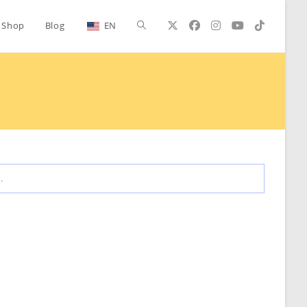
Alternar
Shop
Blog
EN
búsqueda
de
la
.
web