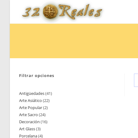
Saltar
al
contenido
Filtrar opciones
Antigüedades
41
41
Arte Asiático
22
22
productos
Arte Popular
2
2
productos
Arte Sacro
24
24
productos
Decoración
16
16
productos
Art Glass
3
3
productos
Porcelana
4
4
productos