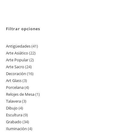
Filtrar opciones
Antigüedades
41
41
Arte Asiático
22
22
productos
Arte Popular
2
2
productos
Arte Sacro
24
24
productos
Decoración
16
16
productos
Art Glass
3
3
productos
Porcelana
4
4
productos
Relojes de Mesa
1
1
productos
Talavera
3
3
producto
Dibujo
4
4
productos
Escultura
9
9
productos
Grabado
34
34
productos
Iluminación
4
4
productos