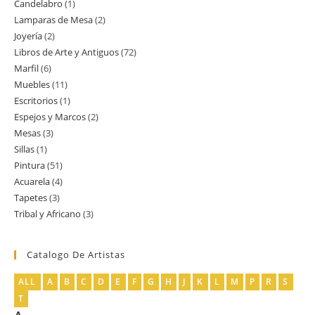
Candelabro
1
1
productos
Lamparas de Mesa
2
2
producto
Joyería
2
2
productos
Libros de Arte y Antiguos
72
72
productos
Marfil
6
6
productos
Muebles
11
11
productos
Escritorios
1
1
productos
Espejos y Marcos
2
2
producto
Mesas
3
3
productos
Sillas
1
1
productos
Pintura
51
51
producto
Acuarela
4
4
productos
Tapetes
3
3
productos
Tribal y Africano
3
3
productos
productos
Catalogo De Artistas
ALL
A
B
C
D
E
F
G
H
J
K
L
M
P
R
S
T