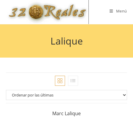
Saltar
al
Menú
contenido
Lalique
Marc Lalique