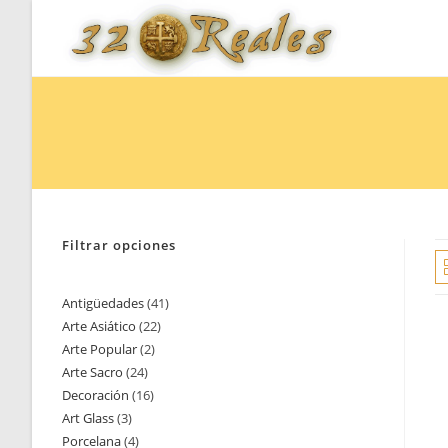
Saltar
al
contenido
Filtrar opciones
Antigüedades
41
41
Arte Asiático
22
22
productos
Arte Popular
2
2
productos
Arte Sacro
24
24
productos
Decoración
16
16
productos
Art Glass
3
3
productos
Porcelana
4
4
productos