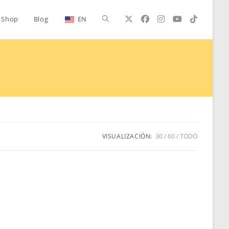
Alternar
Shop
Blog
EN
búsqueda
de
la
VISUALIZACIÓN:
30
60
TODO
web