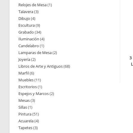
Relojes de Mesa
1
1
productos
Talavera
3
3
producto
Dibujo
4
4
productos
Escultura
9
9
productos
Grabado
34
34
productos
Iluminación
4
4
productos
Candelabro
1
1
productos
Lamparas de Mesa
2
2
producto
3
Joyería
2
2
productos
L
Libros de Arte y Antiguos
68
68
productos
Marfil
6
6
productos
Muebles
11
11
productos
Escritorios
1
1
productos
Espejos y Marcos
2
2
producto
Mesas
3
3
productos
Sillas
1
1
productos
Pintura
51
51
producto
Acuarela
4
4
productos
Tapetes
3
3
productos