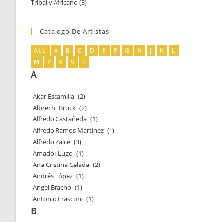
Tribal y Africano
3
3
productos
productos
Catalogo De Artistas
ALL
A
B
C
D
E
F
G
H
J
K
L
M
P
R
S
T
A
Akar Escamilla
(2)
Albrecht Bruck
(2)
Alfredo Castañeda
(1)
Alfredo Ramos Martínez
(1)
Alfredo Zalce
(3)
Amador Lugo
(1)
Ana Cristina Celada
(2)
Andrés López
(1)
Angel Bracho
(1)
Antonio Frasconi
(1)
B