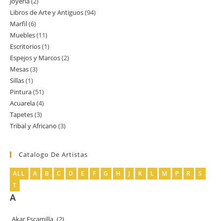
Joyería
2
2
productos
Libros de Arte y Antiguos
94
94
productos
Marfil
6
6
productos
Muebles
11
11
productos
Escritorios
1
1
productos
Espejos y Marcos
2
2
producto
Mesas
3
3
productos
Sillas
1
1
productos
Pintura
51
51
producto
Acuarela
4
4
productos
Tapetes
3
3
productos
Tribal y Africano
3
3
productos
productos
Catalogo De Artistas
ALL
A
B
C
D
E
F
G
H
J
K
L
M
P
R
S
T
A
Akar Escamilla
(2)