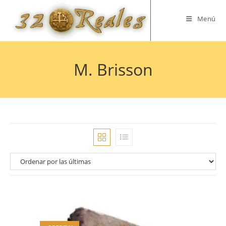
Saltar
al
Menú
contenido
M. Brisson