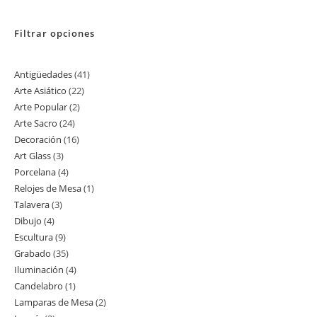
Filtrar opciones
Antigüedades
41
41
Arte Asiático
22
22
productos
Arte Popular
2
2
productos
Arte Sacro
24
24
productos
Decoración
16
16
productos
Art Glass
3
3
productos
Porcelana
4
4
productos
Relojes de Mesa
1
1
productos
Talavera
3
3
producto
Dibujo
4
4
productos
Escultura
9
9
productos
Grabado
35
35
productos
Iluminación
4
4
productos
Candelabro
1
1
productos
Lamparas de Mesa
2
2
producto