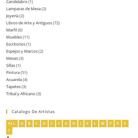
Candelabro
1
1
productos
Lamparas de Mesa
2
2
producto
Joyería
2
2
productos
Libros de Arte y Antiguos
72
72
productos
Marfil
6
6
productos
Muebles
11
11
productos
Escritorios
1
1
productos
Espejos y Marcos
2
2
producto
Mesas
3
3
productos
Sillas
1
1
productos
Pintura
51
51
producto
Acuarela
4
4
productos
Tapetes
3
3
productos
Tribal y Africano
3
3
productos
productos
Catalogo De Artistas
ALL
A
B
C
D
E
F
G
H
J
K
L
M
P
R
S
T