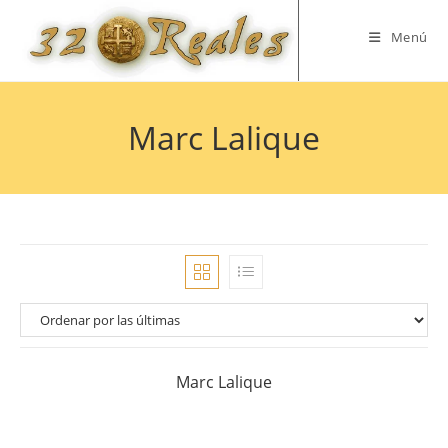
Saltar
al
Menú
contenido
Marc Lalique
Marc Lalique