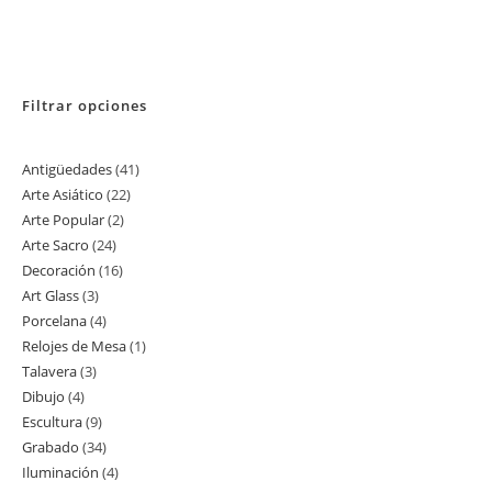
Filtrar opciones
Antigüedades
41
41
Arte Asiático
22
22
productos
Arte Popular
2
2
productos
Arte Sacro
24
24
productos
Decoración
16
16
productos
Art Glass
3
3
productos
Porcelana
4
4
productos
Relojes de Mesa
1
1
productos
Talavera
3
3
producto
Dibujo
4
4
productos
Escultura
9
9
productos
Grabado
34
34
productos
Iluminación
4
4
productos