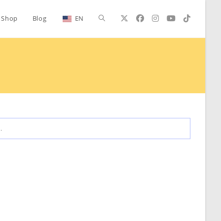
Alternar
Shop
Blog
EN
búsqueda
de
la
.
web