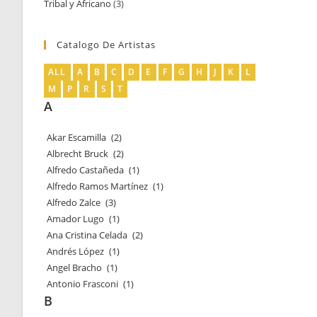
Tribal y Africano
3
3
productos
productos
Catalogo De Artistas
ALL
A
B
C
D
E
F
G
H
J
K
L
M
P
R
S
T
A
Akar Escamilla
(2)
Albrecht Bruck
(2)
Alfredo Castañeda
(1)
Alfredo Ramos Martínez
(1)
Alfredo Zalce
(3)
Amador Lugo
(1)
Ana Cristina Celada
(2)
Andrés López
(1)
Angel Bracho
(1)
Antonio Frasconi
(1)
B