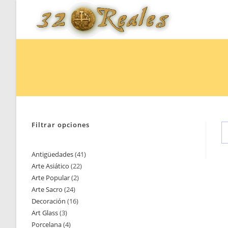
Saltar
al
contenido
Filtrar opciones
Antigüedades
41
41
Arte Asiático
22
22
productos
Arte Popular
2
2
productos
Arte Sacro
24
24
productos
Decoración
16
16
productos
Art Glass
3
3
productos
Porcelana
4
4
productos