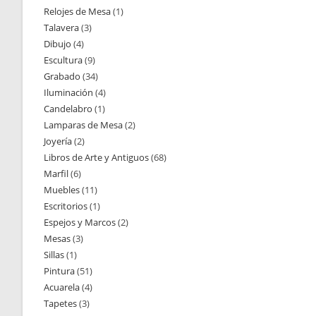
Relojes de Mesa
1
1
productos
Talavera
3
3
producto
Dibujo
4
4
productos
Escultura
9
9
productos
Grabado
34
34
productos
Iluminación
4
4
productos
Candelabro
1
1
productos
Lamparas de Mesa
2
2
producto
Joyería
2
2
productos
Libros de Arte y Antiguos
68
68
productos
Marfil
6
6
productos
Muebles
11
11
productos
Escritorios
1
1
productos
Espejos y Marcos
2
2
producto
Mesas
3
3
productos
Sillas
1
1
productos
Pintura
51
51
producto
Acuarela
4
4
productos
Tapetes
3
3
productos