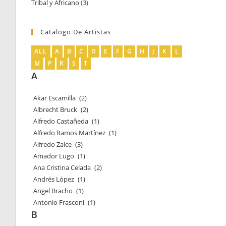
Tribal y Africano
3
3
productos
productos
Catalogo De Artistas
ALL
A
B
C
D
E
F
G
H
J
K
L
M
P
R
S
T
A
Akar Escamilla
(2)
Albrecht Bruck
(2)
Alfredo Castañeda
(1)
Alfredo Ramos Martínez
(1)
Alfredo Zalce
(3)
Amador Lugo
(1)
Ana Cristina Celada
(2)
Andrés López
(1)
Angel Bracho
(1)
Antonio Frasconi
(1)
B