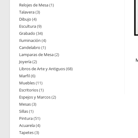
Relojes de Mesa
1
1
productos
Talavera
3
3
producto
Dibujo
4
4
productos
Escultura
9
9
productos
Grabado
34
34
productos
Iluminación
4
4
productos
Candelabro
1
1
productos
Lamparas de Mesa
2
2
producto
M
Joyería
2
2
productos
Libros de Arte y Antiguos
68
68
productos
Marfil
6
6
productos
Muebles
11
11
productos
Escritorios
1
1
productos
Espejos y Marcos
2
2
producto
Mesas
3
3
productos
Sillas
1
1
productos
Pintura
51
51
producto
Acuarela
4
4
productos
Tapetes
3
3
productos