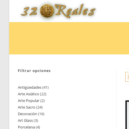
Saltar
al
contenido
Filtrar opciones
Antigüedades
41
41
Arte Asiático
22
22
productos
Arte Popular
2
2
productos
Arte Sacro
24
24
productos
Decoración
16
16
productos
Art Glass
3
3
productos
Porcelana
4
4
productos