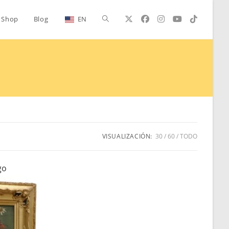
Alternar
Shop
Blog
EN
búsqueda
de
la
VISUALIZACIÓN:
30
60
TODO
go
web