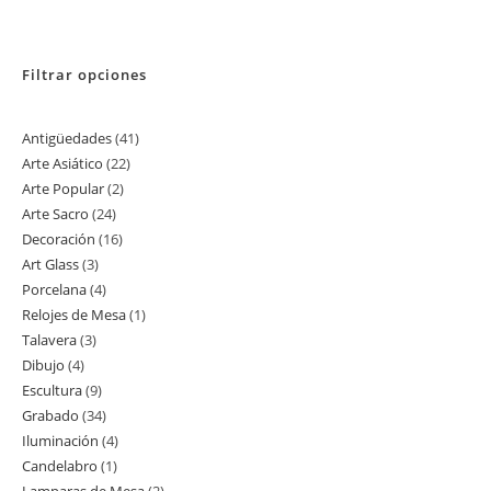
Filtrar opciones
Antigüedades
41
41
Arte Asiático
22
22
productos
Arte Popular
2
2
productos
Arte Sacro
24
24
productos
Decoración
16
16
productos
Art Glass
3
3
productos
Porcelana
4
4
productos
Relojes de Mesa
1
1
productos
Talavera
3
3
producto
Dibujo
4
4
productos
Escultura
9
9
productos
Grabado
34
34
productos
Iluminación
4
4
productos
Candelabro
1
1
productos