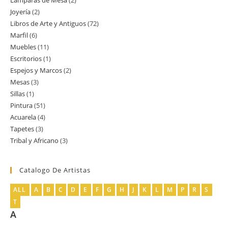
Lamparas de Mesa
2
2
producto
Joyería
2
2
productos
Libros de Arte y Antiguos
72
72
productos
Marfil
6
6
productos
Muebles
11
11
productos
Escritorios
1
1
productos
Espejos y Marcos
2
2
producto
Mesas
3
3
productos
Sillas
1
1
productos
Pintura
51
51
producto
Acuarela
4
4
productos
Tapetes
3
3
productos
Tribal y Africano
3
3
productos
productos
Catalogo De Artistas
ALL
A
B
C
D
E
F
G
H
J
K
L
M
P
R
S
T
A