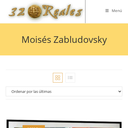
Saltar
al
Menú
contenido
Moisés Zabludovsky