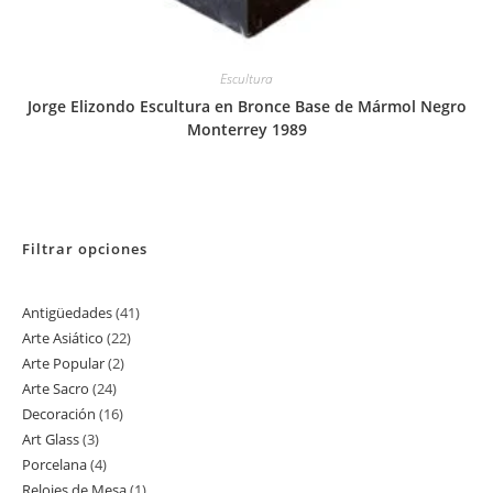
Escultura
Jorge Elizondo Escultura en Bronce Base de Mármol Negro
Monterrey 1989
Filtrar opciones
Antigüedades
41
41
Arte Asiático
22
22
productos
Arte Popular
2
2
productos
Arte Sacro
24
24
productos
Decoración
16
16
productos
Art Glass
3
3
productos
Porcelana
4
4
productos
Relojes de Mesa
1
1
productos