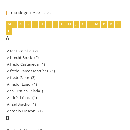
productos
Catalogo De Artistas
ALL
A
B
C
D
E
F
G
H
J
K
L
M
P
R
S
T
A
Akar Escamilla
(2)
Albrecht Bruck
(2)
Alfredo Castañeda
(1)
Alfredo Ramos Martínez
(1)
Alfredo Zalce
(3)
Amador Lugo
(1)
Ana Cristina Celada
(2)
Andrés López
(1)
Angel Bracho
(1)
Antonio Frasconi
(1)
B