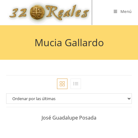
Saltar
al
Menú
contenido
Mucia Gallardo
José Guadalupe Posada