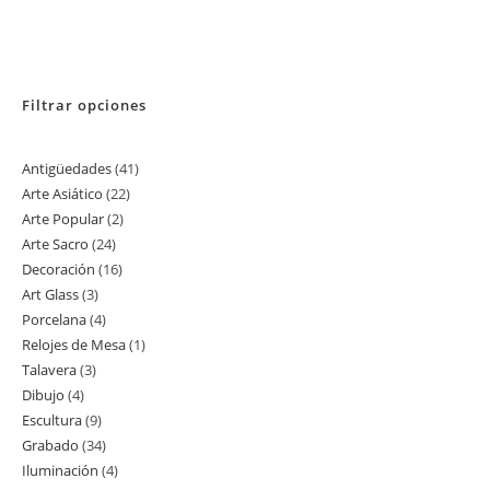
Filtrar opciones
Antigüedades
41
41
Arte Asiático
22
22
productos
Arte Popular
2
2
productos
Arte Sacro
24
24
productos
Decoración
16
16
productos
Art Glass
3
3
productos
Porcelana
4
4
productos
Relojes de Mesa
1
1
productos
Talavera
3
3
producto
Dibujo
4
4
productos
Escultura
9
9
productos
Grabado
34
34
productos
Iluminación
4
4
productos