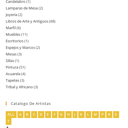
Candelabro
1
1
productos
Lamparas de Mesa
2
2
producto
Joyería
2
2
productos
Libros de Arte y Antiguos
68
68
productos
Marfil
6
6
productos
Muebles
11
11
productos
Escritorios
1
1
productos
Espejos y Marcos
2
2
producto
Mesas
3
3
productos
Sillas
1
1
productos
Pintura
51
51
producto
Acuarela
4
4
productos
Tapetes
3
3
productos
Tribal y Africano
3
3
productos
productos
Catalogo De Artistas
ALL
A
B
C
D
E
F
G
H
J
K
L
M
P
R
S
T