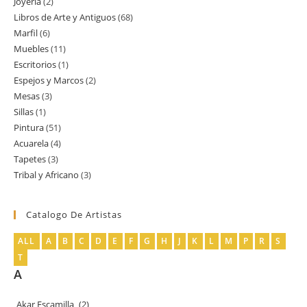
Joyería
2
2
productos
Libros de Arte y Antiguos
68
68
productos
Marfil
6
6
productos
Muebles
11
11
productos
Escritorios
1
1
productos
Espejos y Marcos
2
2
producto
Mesas
3
3
productos
Sillas
1
1
productos
Pintura
51
51
producto
Acuarela
4
4
productos
Tapetes
3
3
productos
Tribal y Africano
3
3
productos
productos
Catalogo De Artistas
ALL
A
B
C
D
E
F
G
H
J
K
L
M
P
R
S
T
A
Akar Escamilla
(2)