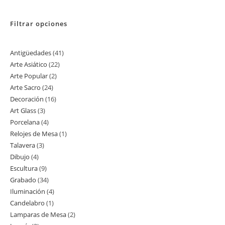
Filtrar opciones
Antigüedades
41
41
Arte Asiático
22
22
productos
Arte Popular
2
2
productos
Arte Sacro
24
24
productos
Decoración
16
16
productos
Art Glass
3
3
productos
Porcelana
4
4
productos
Relojes de Mesa
1
1
productos
Talavera
3
3
producto
Dibujo
4
4
productos
Escultura
9
9
productos
Grabado
34
34
productos
Iluminación
4
4
productos
Candelabro
1
1
productos
Lamparas de Mesa
2
2
producto