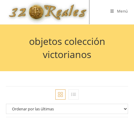
Saltar
al
Menú
contenido
objetos colección
victorianos