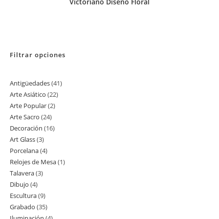
Victoriano Diseño Floral
Filtrar opciones
Antigüedades
41
41
Arte Asiático
22
22
productos
Arte Popular
2
2
productos
Arte Sacro
24
24
productos
Decoración
16
16
productos
Art Glass
3
3
productos
Porcelana
4
4
productos
Relojes de Mesa
1
1
productos
Talavera
3
3
producto
Dibujo
4
4
productos
Escultura
9
9
productos
Grabado
35
35
productos
Iluminación
4
4