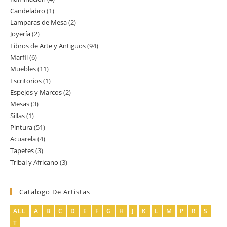
productos
Candelabro
1
1
productos
Lamparas de Mesa
2
2
producto
Joyería
2
2
productos
Libros de Arte y Antiguos
94
94
productos
Marfil
6
6
productos
Muebles
11
11
productos
Escritorios
1
1
productos
Espejos y Marcos
2
2
producto
Mesas
3
3
productos
Sillas
1
1
productos
Pintura
51
51
producto
Acuarela
4
4
productos
Tapetes
3
3
productos
Tribal y Africano
3
3
productos
productos
Catalogo De Artistas
ALL
A
B
C
D
E
F
G
H
J
K
L
M
P
R
S
T