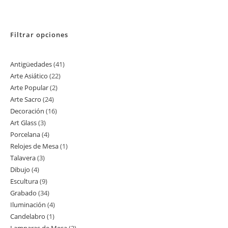
Filtrar opciones
Antigüedades
41
41
Arte Asiático
22
22
productos
Arte Popular
2
2
productos
Arte Sacro
24
24
productos
Decoración
16
16
productos
Art Glass
3
3
productos
Porcelana
4
4
productos
Relojes de Mesa
1
1
productos
Talavera
3
3
producto
Dibujo
4
4
productos
Escultura
9
9
productos
Grabado
34
34
productos
Iluminación
4
4
productos
Candelabro
1
1
productos