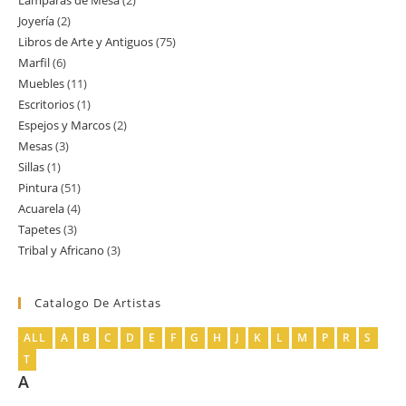
Lamparas de Mesa
2
2
producto
Joyería
2
2
productos
Libros de Arte y Antiguos
75
75
productos
Marfil
6
6
productos
Muebles
11
11
productos
Escritorios
1
1
productos
Espejos y Marcos
2
2
producto
Mesas
3
3
productos
Sillas
1
1
productos
Pintura
51
51
producto
Acuarela
4
4
productos
Tapetes
3
3
productos
Tribal y Africano
3
3
productos
productos
Catalogo De Artistas
ALL
A
B
C
D
E
F
G
H
J
K
L
M
P
R
S
T
A