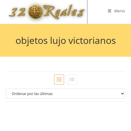
Saltar
al
Menú
contenido
objetos lujo victorianos