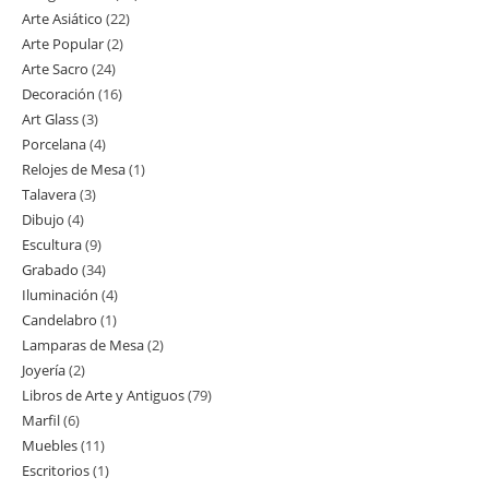
Arte Asiático
22
22
productos
Arte Popular
2
2
productos
Arte Sacro
24
24
productos
Decoración
16
16
productos
Art Glass
3
3
productos
Porcelana
4
4
productos
Relojes de Mesa
1
1
productos
Talavera
3
3
producto
Dibujo
4
4
productos
Escultura
9
9
productos
Grabado
34
34
productos
Iluminación
4
4
productos
Candelabro
1
1
productos
Lamparas de Mesa
2
2
producto
Joyería
2
2
productos
Libros de Arte y Antiguos
79
79
productos
Marfil
6
6
productos
Muebles
11
11
productos
Escritorios
1
1
productos