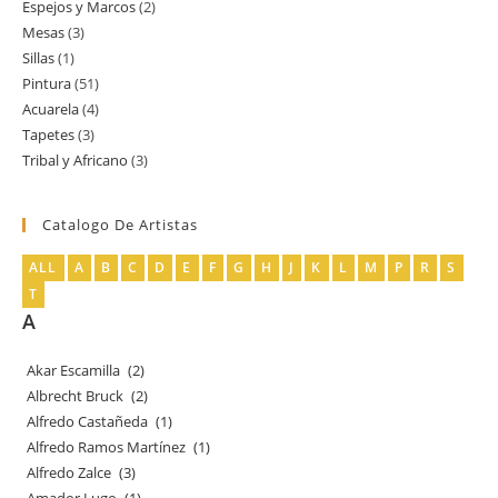
Espejos y Marcos
2
2
producto
Mesas
3
3
productos
Sillas
1
1
productos
Pintura
51
51
producto
Acuarela
4
4
productos
Tapetes
3
3
productos
Tribal y Africano
3
3
productos
productos
Catalogo De Artistas
ALL
A
B
C
D
E
F
G
H
J
K
L
M
P
R
S
T
A
Akar Escamilla
(2)
Albrecht Bruck
(2)
Alfredo Castañeda
(1)
Alfredo Ramos Martínez
(1)
Alfredo Zalce
(3)