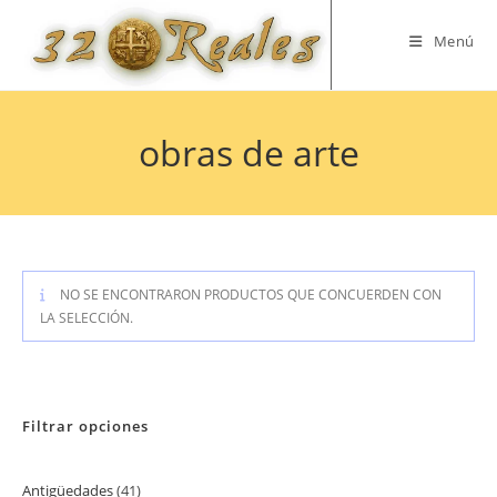
Saltar
al
Menú
contenido
obras de arte
NO SE ENCONTRARON PRODUCTOS QUE CONCUERDEN CON
LA SELECCIÓN.
Filtrar opciones
Antigüedades
41
41