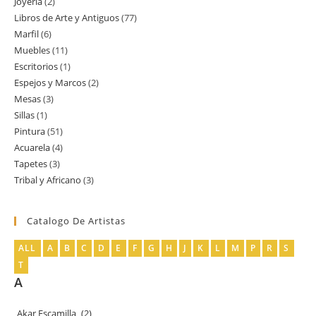
Joyería
2
2
productos
Libros de Arte y Antiguos
77
77
productos
Marfil
6
6
productos
Muebles
11
11
productos
Escritorios
1
1
productos
Espejos y Marcos
2
2
producto
Mesas
3
3
productos
Sillas
1
1
productos
Pintura
51
51
producto
Acuarela
4
4
productos
Tapetes
3
3
productos
Tribal y Africano
3
3
productos
productos
Catalogo De Artistas
ALL
A
B
C
D
E
F
G
H
J
K
L
M
P
R
S
T
A
Akar Escamilla
(2)