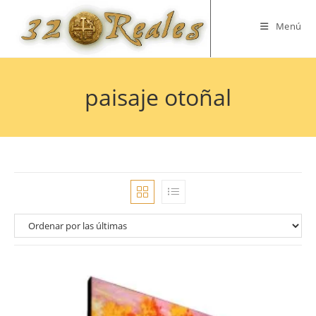
Saltar
al
Menú
contenido
paisaje otoñal