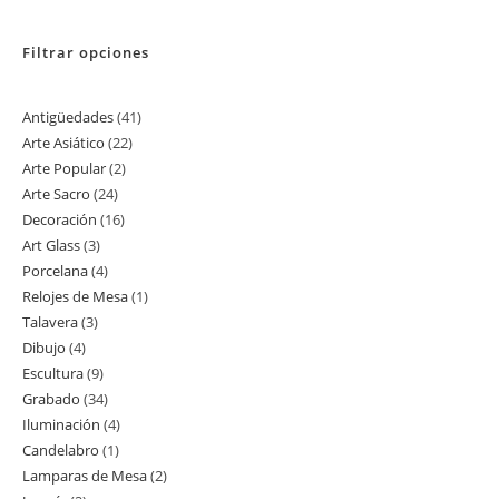
Filtrar opciones
Antigüedades
41
41
Arte Asiático
22
22
productos
Arte Popular
2
2
productos
Arte Sacro
24
24
productos
Decoración
16
16
productos
Art Glass
3
3
productos
Porcelana
4
4
productos
Relojes de Mesa
1
1
productos
Talavera
3
3
producto
Dibujo
4
4
productos
Escultura
9
9
productos
Grabado
34
34
productos
Iluminación
4
4
productos
Candelabro
1
1
productos
Lamparas de Mesa
2
2
producto