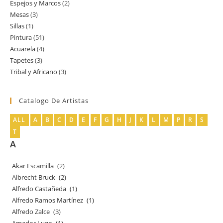
Espejos y Marcos
2
2
producto
Mesas
3
3
productos
Sillas
1
1
productos
Pintura
51
51
producto
Acuarela
4
4
productos
Tapetes
3
3
productos
Tribal y Africano
3
3
productos
productos
Catalogo De Artistas
ALL
A
B
C
D
E
F
G
H
J
K
L
M
P
R
S
T
A
Akar Escamilla
(2)
Albrecht Bruck
(2)
Alfredo Castañeda
(1)
Alfredo Ramos Martínez
(1)
Alfredo Zalce
(3)