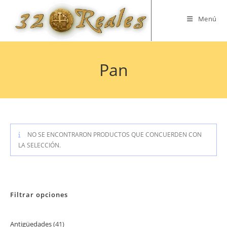
Saltar
al
Menú
contenido
Pan
NO SE ENCONTRARON PRODUCTOS QUE CONCUERDEN CON
LA SELECCIÓN.
Filtrar opciones
Antigüedades
41
41