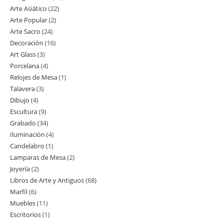
Arte Asiático
22
22
productos
Arte Popular
2
2
productos
Arte Sacro
24
24
productos
Decoración
16
16
productos
Art Glass
3
3
productos
Porcelana
4
4
productos
Relojes de Mesa
1
1
productos
Talavera
3
3
producto
Dibujo
4
4
productos
Escultura
9
9
productos
Grabado
34
34
productos
Iluminación
4
4
productos
Candelabro
1
1
productos
Lamparas de Mesa
2
2
producto
Joyería
2
2
productos
Libros de Arte y Antiguos
68
68
productos
Marfil
6
6
productos
Muebles
11
11
productos
Escritorios
1
1
productos