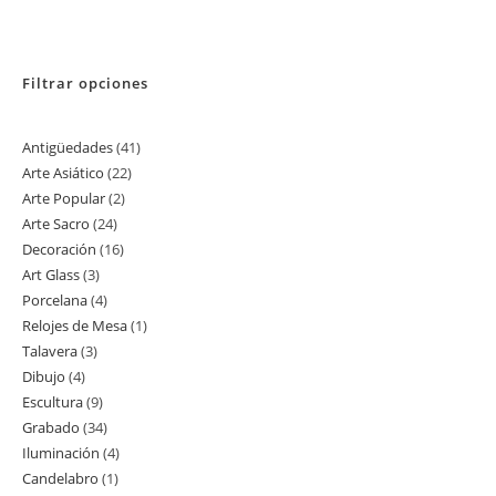
Filtrar opciones
Antigüedades
41
41
Arte Asiático
22
22
productos
Arte Popular
2
2
productos
Arte Sacro
24
24
productos
Decoración
16
16
productos
Art Glass
3
3
productos
Porcelana
4
4
productos
Relojes de Mesa
1
1
productos
Talavera
3
3
producto
Dibujo
4
4
productos
Escultura
9
9
productos
Grabado
34
34
productos
Iluminación
4
4
productos
Candelabro
1
1
productos