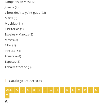
Lamparas de Mesa
2
2
producto
Joyería
2
2
productos
Libros de Arte y Antiguos
72
72
productos
Marfil
6
6
productos
Muebles
11
11
productos
Escritorios
1
1
productos
Espejos y Marcos
2
2
producto
Mesas
3
3
productos
Sillas
1
1
productos
Pintura
51
51
producto
Acuarela
4
4
productos
Tapetes
3
3
productos
Tribal y Africano
3
3
productos
productos
Catalogo De Artistas
ALL
A
B
C
D
E
F
G
H
J
K
L
M
P
R
S
T
A