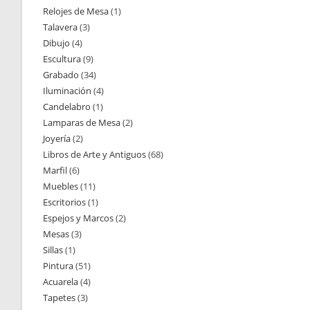
Relojes de Mesa
1
1
productos
Talavera
3
3
producto
Dibujo
4
4
productos
Escultura
9
9
productos
Grabado
34
34
productos
Iluminación
4
4
productos
Candelabro
1
1
productos
Lamparas de Mesa
2
2
producto
Joyería
2
2
productos
Libros de Arte y Antiguos
68
68
productos
Marfil
6
6
productos
Muebles
11
11
productos
Escritorios
1
1
productos
Espejos y Marcos
2
2
producto
Mesas
3
3
productos
Sillas
1
1
productos
Pintura
51
51
producto
Acuarela
4
4
productos
Tapetes
3
3
productos