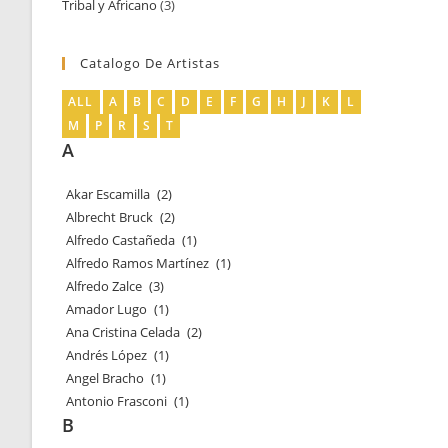
Tribal y Africano
3
3
productos
productos
Catalogo De Artistas
ALL
A
B
C
D
E
F
G
H
J
K
L
M
P
R
S
T
A
Akar Escamilla
(2)
Albrecht Bruck
(2)
Alfredo Castañeda
(1)
Alfredo Ramos Martínez
(1)
Alfredo Zalce
(3)
Amador Lugo
(1)
Ana Cristina Celada
(2)
Andrés López
(1)
Angel Bracho
(1)
Antonio Frasconi
(1)
B