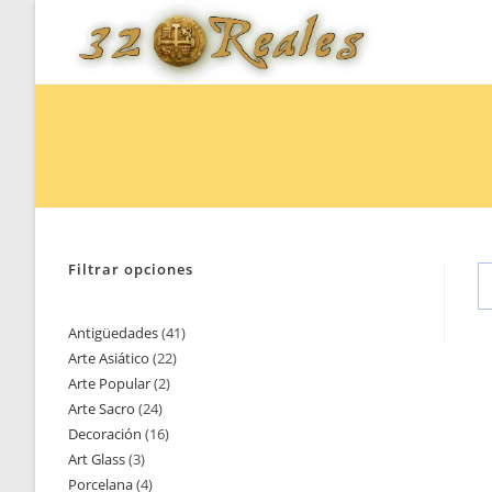
Saltar
al
contenido
Filtrar opciones
Antigüedades
41
41
Arte Asiático
22
22
productos
Arte Popular
2
2
productos
Arte Sacro
24
24
productos
Decoración
16
16
productos
Art Glass
3
3
productos
Porcelana
4
4
productos