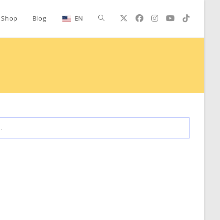
Alternar
Shop
Blog
EN
búsqueda
de
la
.
web