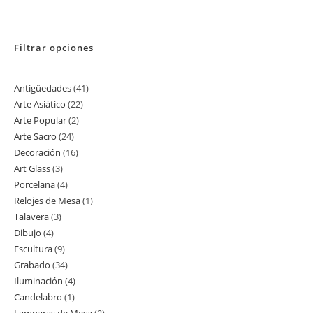
Filtrar opciones
Antigüedades
41
41
Arte Asiático
22
22
productos
Arte Popular
2
2
productos
Arte Sacro
24
24
productos
Decoración
16
16
productos
Art Glass
3
3
productos
Porcelana
4
4
productos
Relojes de Mesa
1
1
productos
Talavera
3
3
producto
Dibujo
4
4
productos
Escultura
9
9
productos
Grabado
34
34
productos
Iluminación
4
4
productos
Candelabro
1
1
productos