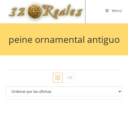
Saltar
al
Menú
contenido
peine ornamental antiguo