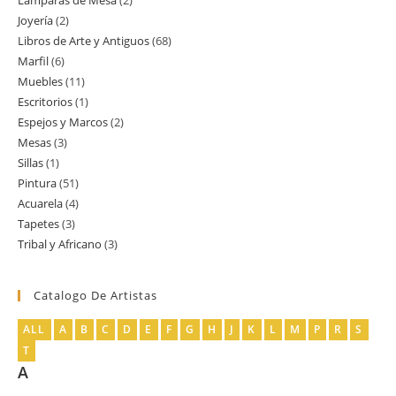
Lamparas de Mesa
2
2
producto
Joyería
2
2
productos
Libros de Arte y Antiguos
68
68
productos
Marfil
6
6
productos
Muebles
11
11
productos
Escritorios
1
1
productos
Espejos y Marcos
2
2
producto
Mesas
3
3
productos
Sillas
1
1
productos
Pintura
51
51
producto
Acuarela
4
4
productos
Tapetes
3
3
productos
Tribal y Africano
3
3
productos
productos
Catalogo De Artistas
ALL
A
B
C
D
E
F
G
H
J
K
L
M
P
R
S
T
A