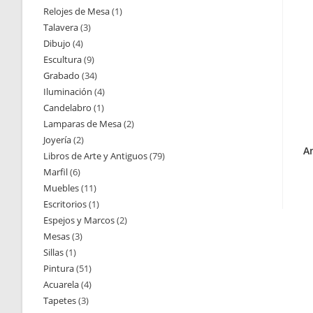
Relojes de Mesa
1
1
productos
Talavera
3
3
producto
Dibujo
4
4
productos
Escultura
9
9
productos
Grabado
34
34
productos
Iluminación
4
4
productos
Candelabro
1
1
productos
Lamparas de Mesa
2
2
producto
Joyería
2
2
productos
A
Libros de Arte y Antiguos
79
79
productos
Marfil
6
6
productos
Muebles
11
11
productos
Escritorios
1
1
productos
Espejos y Marcos
2
2
producto
Mesas
3
3
productos
Sillas
1
1
productos
Pintura
51
51
producto
Acuarela
4
4
productos
Tapetes
3
3
productos