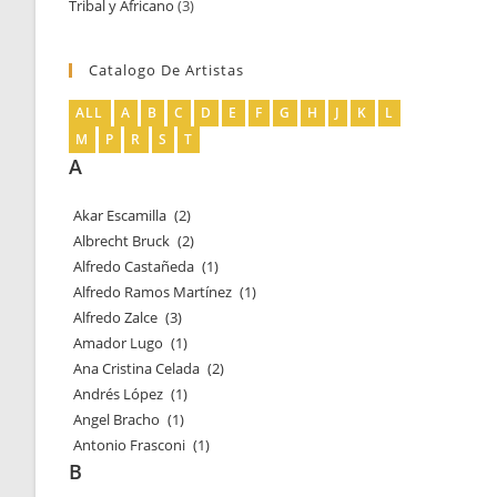
Tribal y Africano
3
3
productos
productos
Catalogo De Artistas
ALL
A
B
C
D
E
F
G
H
J
K
L
M
P
R
S
T
A
Akar Escamilla
(2)
Albrecht Bruck
(2)
Alfredo Castañeda
(1)
Alfredo Ramos Martínez
(1)
Alfredo Zalce
(3)
Amador Lugo
(1)
Ana Cristina Celada
(2)
Andrés López
(1)
Angel Bracho
(1)
Antonio Frasconi
(1)
B