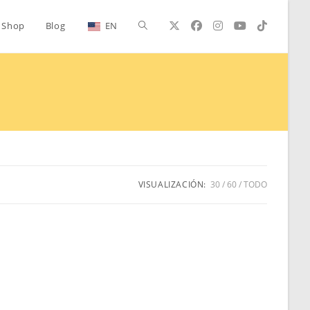
Alternar
Shop
Blog
EN
búsqueda
de
la
VISUALIZACIÓN:
30
60
TODO
web