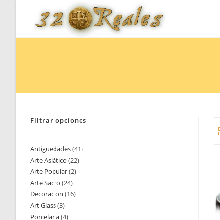
Saltar
al
contenido
Filtrar opciones
Antigüedades
41
41
Arte Asiático
22
22
productos
Arte Popular
2
2
productos
Arte Sacro
24
24
productos
Decoración
16
16
productos
Art Glass
3
3
productos
Porcelana
4
4
productos