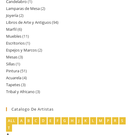
Candelabro
1
1
productos
Lamparas de Mesa
2
2
producto
Joyería
2
2
productos
Libros de Arte y Antiguos
94
94
productos
Marfil
6
6
productos
Muebles
11
11
productos
Escritorios
1
1
productos
Espejos y Marcos
2
2
producto
Mesas
3
3
productos
Sillas
1
1
productos
Pintura
51
51
producto
Acuarela
4
4
productos
Tapetes
3
3
productos
Tribal y Africano
3
3
productos
productos
Catalogo De Artistas
ALL
A
B
C
D
E
F
G
H
J
K
L
M
P
R
S
T