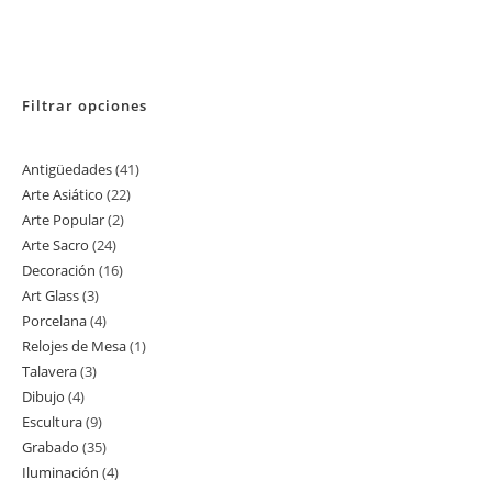
Filtrar opciones
Antigüedades
41
41
Arte Asiático
22
22
productos
Arte Popular
2
2
productos
Arte Sacro
24
24
productos
Decoración
16
16
productos
Art Glass
3
3
productos
Porcelana
4
4
productos
Relojes de Mesa
1
1
productos
Talavera
3
3
producto
Dibujo
4
4
productos
Escultura
9
9
productos
Grabado
35
35
productos
Iluminación
4
4
productos