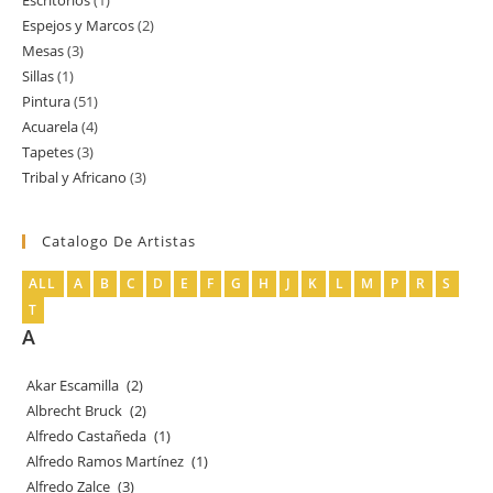
1
productos
Espejos y Marcos
2
2
producto
Mesas
3
3
productos
Sillas
1
1
productos
Pintura
51
51
producto
Acuarela
4
4
productos
Tapetes
3
3
productos
Tribal y Africano
3
3
productos
productos
Catalogo De Artistas
ALL
A
B
C
D
E
F
G
H
J
K
L
M
P
R
S
T
A
Akar Escamilla
(2)
Albrecht Bruck
(2)
Alfredo Castañeda
(1)
Alfredo Ramos Martínez
(1)
Alfredo Zalce
(3)