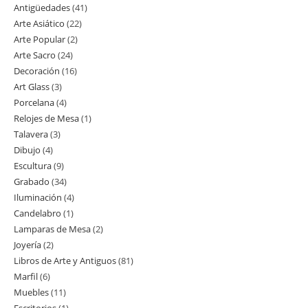
Antigüedades
41
41
Arte Asiático
22
22
productos
Arte Popular
2
2
productos
Arte Sacro
24
24
productos
Decoración
16
16
productos
Art Glass
3
3
productos
Porcelana
4
4
productos
Relojes de Mesa
1
1
productos
Talavera
3
3
producto
Dibujo
4
4
productos
Escultura
9
9
productos
Grabado
34
34
productos
Iluminación
4
4
productos
Candelabro
1
1
productos
Lamparas de Mesa
2
2
producto
Joyería
2
2
productos
Libros de Arte y Antiguos
81
81
productos
Marfil
6
6
productos
Muebles
11
11
productos
Escritorios
1