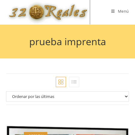
Saltar
al
Menú
contenido
prueba imprenta