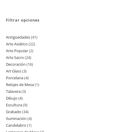
Filtrar opciones
Antigüedades
41
41
Arte Asiático
22
22
productos
Arte Popular
2
2
productos
Arte Sacro
24
24
productos
Decoración
16
16
productos
Art Glass
3
3
productos
Porcelana
4
4
productos
Relojes de Mesa
1
1
productos
Talavera
3
3
producto
Dibujo
4
4
productos
Escultura
9
9
productos
Grabado
34
34
productos
Iluminación
4
4
productos
Candelabro
1
1
productos