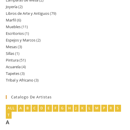
Lamparas de Mesa
2
2
producto
Joyería
2
2
productos
Libros de Arte y Antiguos
79
79
productos
Marfil
6
6
productos
Muebles
11
11
productos
Escritorios
1
1
productos
Espejos y Marcos
2
2
producto
Mesas
3
3
productos
Sillas
1
1
productos
Pintura
51
51
producto
Acuarela
4
4
productos
Tapetes
3
3
productos
Tribal y Africano
3
3
productos
productos
Catalogo De Artistas
ALL
A
B
C
D
E
F
G
H
J
K
L
M
P
R
S
T
A