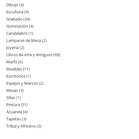
Dibujo
4
4
productos
Escultura
9
9
productos
Grabado
34
34
productos
Iluminación
4
4
productos
Candelabro
1
1
productos
Lamparas de Mesa
2
2
producto
Joyería
2
2
productos
Libros de Arte y Antiguos
68
68
productos
Marfil
6
6
productos
Muebles
11
11
productos
Escritorios
1
1
productos
Espejos y Marcos
2
2
producto
Mesas
3
3
productos
Sillas
1
1
productos
Pintura
51
51
producto
Acuarela
4
4
productos
Tapetes
3
3
productos
Tribal y Africano
3
3
productos
productos