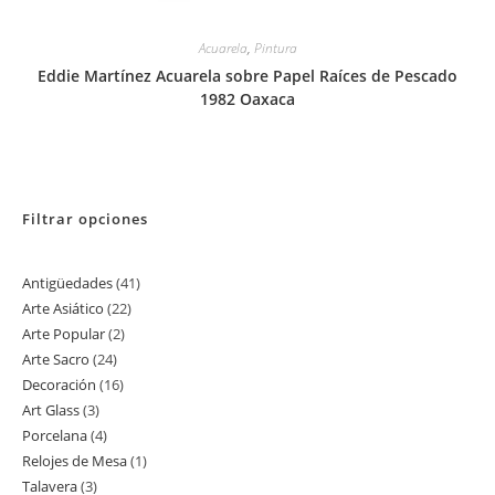
Acuarela
,
Pintura
Eddie Martínez Acuarela sobre Papel Raíces de Pescado
1982 Oaxaca
Filtrar opciones
Antigüedades
41
41
Arte Asiático
22
22
productos
Arte Popular
2
2
productos
Arte Sacro
24
24
productos
Decoración
16
16
productos
Art Glass
3
3
productos
Porcelana
4
4
productos
Relojes de Mesa
1
1
productos
Talavera
3
3
producto