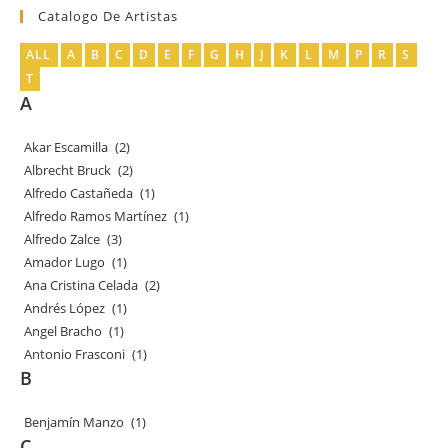
Catalogo De Artistas
ALL
A
B
C
D
E
F
G
H
J
K
L
M
P
R
S
T
A
Akar Escamilla
(2)
Albrecht Bruck
(2)
Alfredo Castañeda
(1)
Alfredo Ramos Martínez
(1)
Alfredo Zalce
(3)
Amador Lugo
(1)
Ana Cristina Celada
(2)
Andrés López
(1)
Angel Bracho
(1)
Antonio Frasconi
(1)
B
Benjamín Manzo
(1)
C