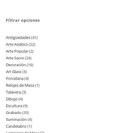
Filtrar opciones
Antigüedades
41
41
Arte Asiático
22
22
productos
Arte Popular
2
2
productos
Arte Sacro
24
24
productos
Decoración
16
16
productos
Art Glass
3
3
productos
Porcelana
4
4
productos
Relojes de Mesa
1
1
productos
Talavera
3
3
producto
Dibujo
4
4
productos
Escultura
9
9
productos
Grabado
35
35
productos
Iluminación
4
4
productos
Candelabro
1
1
productos