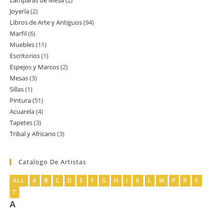
Lamparas de Mesa
2
2
producto
Joyería
2
2
productos
Libros de Arte y Antiguos
94
94
productos
Marfil
6
6
productos
Muebles
11
11
productos
Escritorios
1
1
productos
Espejos y Marcos
2
2
producto
Mesas
3
3
productos
Sillas
1
1
productos
Pintura
51
51
producto
Acuarela
4
4
productos
Tapetes
3
3
productos
Tribal y Africano
3
3
productos
productos
Catalogo De Artistas
ALL
A
B
C
D
E
F
G
H
J
K
L
M
P
R
S
T
A