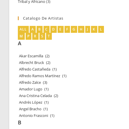
Tribal y Africano
3
3
productos
productos
Catalogo De Artistas
ALL
A
B
C
D
E
F
G
H
J
K
L
M
P
R
S
T
A
Akar Escamilla
(2)
Albrecht Bruck
(2)
Alfredo Castañeda
(1)
Alfredo Ramos Martínez
(1)
Alfredo Zalce
(3)
Amador Lugo
(1)
Ana Cristina Celada
(2)
Andrés López
(1)
Angel Bracho
(1)
Antonio Frasconi
(1)
B