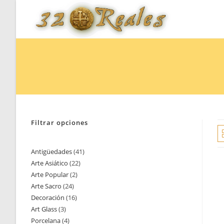
Saltar
al
contenido
Filtrar opciones
Antigüedades
41
41
Arte Asiático
22
22
productos
Arte Popular
2
2
productos
Arte Sacro
24
24
productos
Decoración
16
16
productos
Art Glass
3
3
productos
Porcelana
4
4
productos