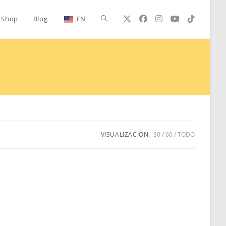
Alternar
Shop
Blog
EN
búsqueda
de
la
VISUALIZACIÓN:
30
60
TODO
web