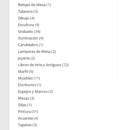
Relojes de Mesa
1
1
productos
Talavera
3
3
producto
Dibujo
4
4
productos
Escultura
9
9
productos
Grabado
34
34
productos
Iluminación
4
4
productos
Candelabro
1
1
productos
Lamparas de Mesa
2
2
producto
Joyería
2
2
productos
Libros de Arte y Antiguos
72
72
productos
Marfil
6
6
productos
Muebles
11
11
productos
Escritorios
1
1
productos
Espejos y Marcos
2
2
producto
Mesas
3
3
productos
Sillas
1
1
productos
Pintura
51
51
producto
Acuarela
4
4
productos
Tapetes
3
3
productos