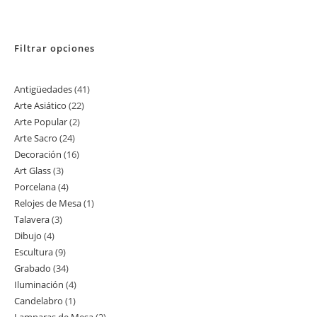
Filtrar opciones
Antigüedades
41
41
Arte Asiático
22
22
productos
Arte Popular
2
2
productos
Arte Sacro
24
24
productos
Decoración
16
16
productos
Art Glass
3
3
productos
Porcelana
4
4
productos
Relojes de Mesa
1
1
productos
Talavera
3
3
producto
Dibujo
4
4
productos
Escultura
9
9
productos
Grabado
34
34
productos
Iluminación
4
4
productos
Candelabro
1
1
productos