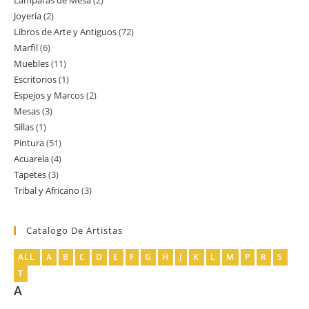
Lamparas de Mesa
2
2
producto
Joyería
2
2
productos
Libros de Arte y Antiguos
72
72
productos
Marfil
6
6
productos
Muebles
11
11
productos
Escritorios
1
1
productos
Espejos y Marcos
2
2
producto
Mesas
3
3
productos
Sillas
1
1
productos
Pintura
51
51
producto
Acuarela
4
4
productos
Tapetes
3
3
productos
Tribal y Africano
3
3
productos
productos
Catalogo De Artistas
ALL
A
B
C
D
E
F
G
H
J
K
L
M
P
R
S
T
A