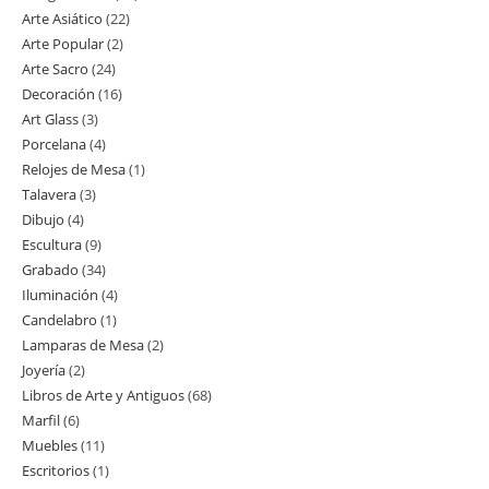
Arte Asiático
22
22
productos
Arte Popular
2
2
productos
Arte Sacro
24
24
productos
Decoración
16
16
productos
Art Glass
3
3
productos
Porcelana
4
4
productos
Relojes de Mesa
1
1
productos
Talavera
3
3
producto
Dibujo
4
4
productos
Escultura
9
9
productos
Grabado
34
34
productos
Iluminación
4
4
productos
Candelabro
1
1
productos
Lamparas de Mesa
2
2
producto
Joyería
2
2
productos
Libros de Arte y Antiguos
68
68
productos
Marfil
6
6
productos
Muebles
11
11
productos
Escritorios
1
1
productos