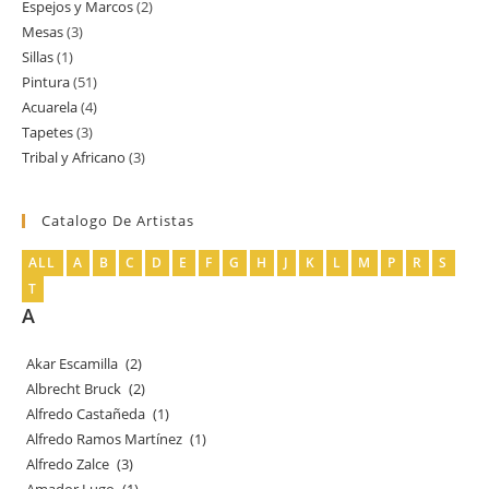
Espejos y Marcos
2
2
producto
Mesas
3
3
productos
Sillas
1
1
productos
Pintura
51
51
producto
Acuarela
4
4
productos
Tapetes
3
3
productos
Tribal y Africano
3
3
productos
productos
Catalogo De Artistas
ALL
A
B
C
D
E
F
G
H
J
K
L
M
P
R
S
T
A
Akar Escamilla
(2)
Albrecht Bruck
(2)
Alfredo Castañeda
(1)
Alfredo Ramos Martínez
(1)
Alfredo Zalce
(3)