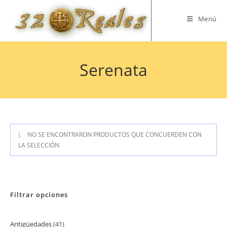
Saltar
al
Menú
contenido
Serenata
NO SE ENCONTRARON PRODUCTOS QUE CONCUERDEN CON
LA SELECCIÓN.
Filtrar opciones
Antigüedades
41
41