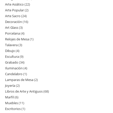
Arte Asiático
22
22
productos
Arte Popular
2
2
productos
Arte Sacro
24
24
productos
Decoración
16
16
productos
Art Glass
3
3
productos
Porcelana
4
4
productos
Relojes de Mesa
1
1
productos
Talavera
3
3
producto
Dibujo
4
4
productos
Escultura
9
9
productos
Grabado
34
34
productos
Iluminación
4
4
productos
Candelabro
1
1
productos
Lamparas de Mesa
2
2
producto
Joyería
2
2
productos
Libros de Arte y Antiguos
68
68
productos
Marfil
6
6
productos
Muebles
11
11
productos
Escritorios
1
1
productos