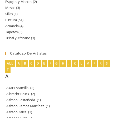
Espejos y Marcos
2
2
producto
Mesas
3
3
productos
Sillas
1
1
productos
Pintura
51
51
producto
Acuarela
4
4
productos
Tapetes
3
3
productos
Tribal y Africano
3
3
productos
productos
Catalogo De Artistas
ALL
A
B
C
D
E
F
G
H
J
K
L
M
P
R
S
T
A
Akar Escamilla
(2)
Albrecht Bruck
(2)
Alfredo Castañeda
(1)
Alfredo Ramos Martínez
(1)
Alfredo Zalce
(3)