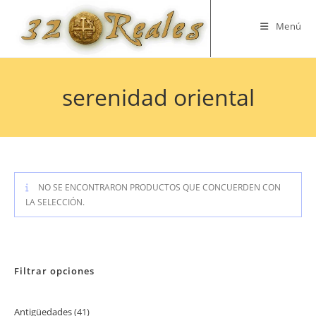
Saltar
al
Menú
contenido
serenidad oriental
NO SE ENCONTRARON PRODUCTOS QUE CONCUERDEN CON
LA SELECCIÓN.
Filtrar opciones
Antigüedades
41
41