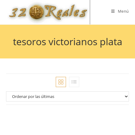
Saltar
al
Menú
contenido
tesoros victorianos plata