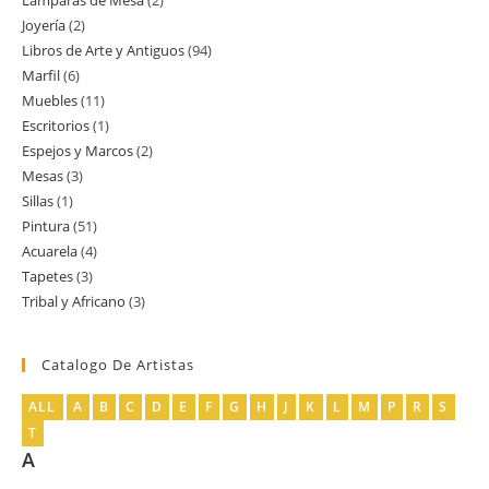
Lamparas de Mesa
2
2
producto
Joyería
2
2
productos
Libros de Arte y Antiguos
94
94
productos
Marfil
6
6
productos
Muebles
11
11
productos
Escritorios
1
1
productos
Espejos y Marcos
2
2
producto
Mesas
3
3
productos
Sillas
1
1
productos
Pintura
51
51
producto
Acuarela
4
4
productos
Tapetes
3
3
productos
Tribal y Africano
3
3
productos
productos
Catalogo De Artistas
ALL
A
B
C
D
E
F
G
H
J
K
L
M
P
R
S
T
A