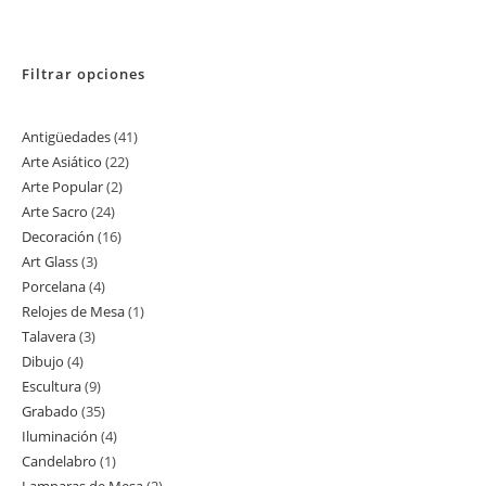
Filtrar opciones
Antigüedades
41
41
Arte Asiático
22
22
productos
Arte Popular
2
2
productos
Arte Sacro
24
24
productos
Decoración
16
16
productos
Art Glass
3
3
productos
Porcelana
4
4
productos
Relojes de Mesa
1
1
productos
Talavera
3
3
producto
Dibujo
4
4
productos
Escultura
9
9
productos
Grabado
35
35
productos
Iluminación
4
4
productos
Candelabro
1
1
productos