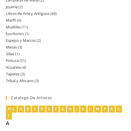
Lamparas de Mesa
2
2
producto
Joyería
2
2
productos
Libros de Arte y Antiguos
69
69
productos
Marfil
6
6
productos
Muebles
11
11
productos
Escritorios
1
1
productos
Espejos y Marcos
2
2
producto
Mesas
3
3
productos
Sillas
1
1
productos
Pintura
51
51
producto
Acuarela
4
4
productos
Tapetes
3
3
productos
Tribal y Africano
3
3
productos
productos
Catalogo De Artistas
ALL
A
B
C
D
E
F
G
H
J
K
L
M
P
R
S
T
A