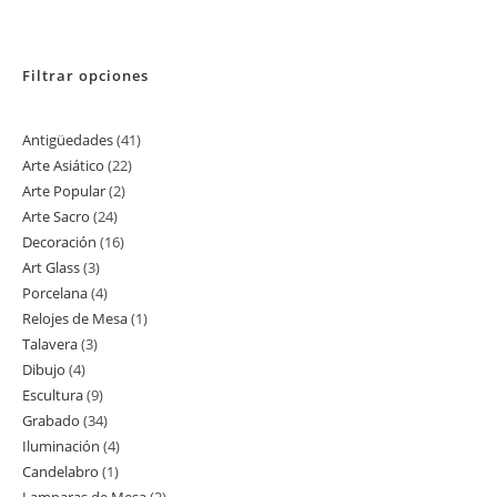
Filtrar opciones
Antigüedades
41
41
Arte Asiático
22
22
productos
Arte Popular
2
2
productos
Arte Sacro
24
24
productos
Decoración
16
16
productos
Art Glass
3
3
productos
Porcelana
4
4
productos
Relojes de Mesa
1
1
productos
Talavera
3
3
producto
Dibujo
4
4
productos
Escultura
9
9
productos
Grabado
34
34
productos
Iluminación
4
4
productos
Candelabro
1
1
productos