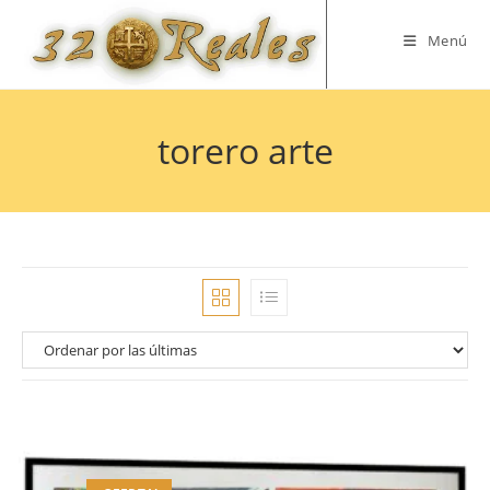
Saltar
al
Menú
contenido
torero arte